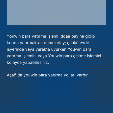
Youwin para yatırma işlemi iddaa bayine gidip
kupon yatırmaktan daha kolay; çünkü evde
işyerinde veya yarakta uyurken Youwin para
yatırma işlemini veya Youwin para çekme işlemini
kolayca yapabilirsiniz.
Aşağıda youwin para yatırma yolları vardır.