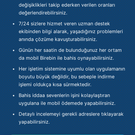
değişiklikleri takip ederken verilen oranları
değerlendirebilirsiniz.
7/24 sizlere hizmet veren uzman destek
ekibinden bilgi alarak, yaşadığınız problemleri
anında çözüme kavuşturabilirsiniz.
Günün her saatin de bulunduğunuz her ortam
da mobil Birebin ile bahis oynayabilirsiniz.
Her işletim sistemine uyumlu olan uygulamanın
boyutu büyük değildir, bu sebeple indirme
işlemi oldukça kısa sürmektedir.
Bahis iddaa sevenlerin işini kolaylaştıran
uygulana ile mobil ödemede yapabilirsiniz.
Detaylı incelemeyi gerekli adreslere tıklayarak
yapabilirsiniz.