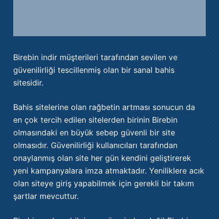
Birebin indir müşterileri tarafından sevilen ve
güvenilirliği tescillenmiş olan bir sanal bahis
sitesidir.
Bahis sitelerine olan rağbetin artması sonucun da
en çok tercih edilen sitelerden birinin Birebin
olmasındaki en büyük sebep güvenli bir site
olmasıdır. Güvenilirliği kullanıcıları tarafından
onaylanmış olan site her gün kendini geliştirerek
yeni kampanyalara imza atmaktadır. Yeniliklere acık
olan siteye giriş yapabilmek için gerekli bir takım
şartlar mevcuttur.