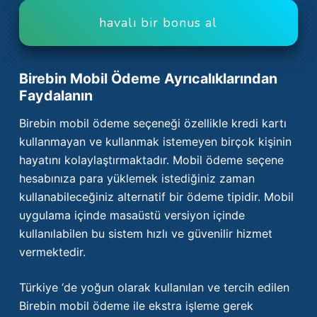
havalı bir bonus al
Birebin Mobil Ödeme Ayrıcalıklarından
Faydalanın
Birebin mobil ödeme seçeneği özellikle kredi kartı
kullanmayan ve kullanmak istemeyen birçok kişinin
hayatını kolaylaştırmaktadır. Mobil ödeme seçene
hesabınıza para yüklemek istediğiniz zaman
kullanabileceğiniz alternatif bir ödeme tipidir. Mobil
uygulama içinde masaüstü versiyon içinde
kullanılabilen bu sistem hızlı ve güvenilir hizmet
vermektedir.
Türkiye ‘de yoğun olarak kullanılan ve tercih edilen
Birebin mobil ödeme ile ekstra işleme gerek