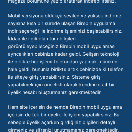
mağaza bölümüne yazıp aratarak indirebilirsiniz.
Mobil versiyonu oldukça sevilen ve yüksek indirme
sayısına kısa bir sürede ulaşan Birebin uygulama
indir seçeneği ile indirme işleminizi başlatabilirsiniz.
İddaa ile ilgili olan tüm bilgileri
görüntüleyebileceğiniz Birebin mobil uygulaması
ayrıcalıkları cebinize kadar geldi. Gelişen teknoloji
ile birlikte her işlemi telefondan yapmak mümkün
hale geldi, bununla birlikte artık cebinizde ki telefon
ile siteye giriş yapabilirsiniz. Sisteme giriş
yapabilmek için öncelikli olarak kendinize ait bir
üyelik hesabı oluşturmanız gerekmektedir.
Hem site içerisin de hemde Birebin mobil uygulama
içerisin de tek bir üyelik ile işlem yapabilirsiniz. Bu
sebeple üyelik açarken girdiğiniz bilgileri detaylı
girmeniz ve şifrenizi unutmamanız gerekmektedir.